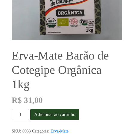
Erva-Mate Barão de
Cotegipe Orgânica
1kg
R$
31,00
Erva-
Adicionar ao carrinho
Mate
Barão
de
SKU:
0033
Categoria:
Erva-Mate
Cotegipe