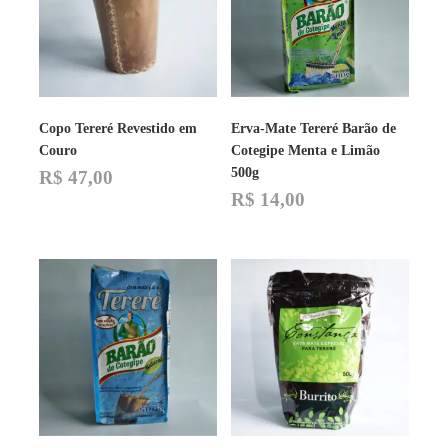
podem
ser
escolhidas
na
página
do
produto
Copo Tereré Revestido em
Erva-Mate Tereré Barão de
Couro
Cotegipe Menta e Limão
500g
R$
47,00
R$
14,00