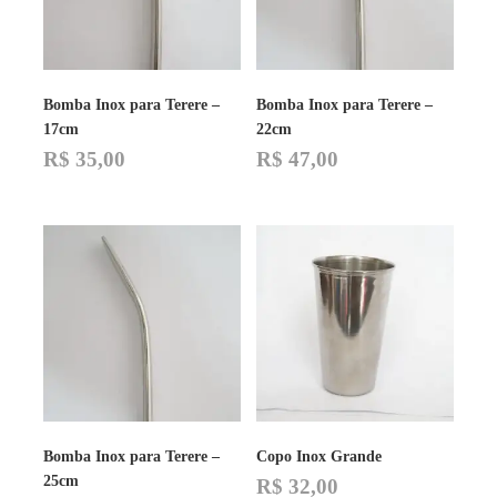
Bomba Inox para Terere –
Bomba Inox para Terere –
17cm
22cm
R$
35,00
R$
47,00
Bomba Inox para Terere –
Copo Inox Grande
25cm
R$
32,00