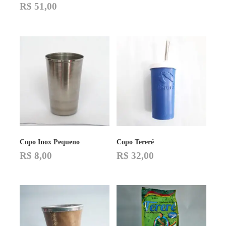
R$
51,00
Copo Inox Pequeno
Copo Tereré
R$
8,00
R$
32,00
Este
produto
tem
várias
variantes.
As
opções