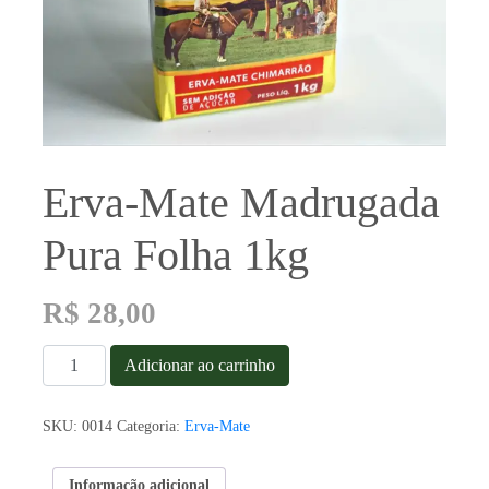
Erva-Mate Madrugada
Pura Folha 1kg
R$
28,00
Erva-
Adicionar ao carrinho
Mate
Madrugada
Pura
SKU:
0014
Categoria:
Erva-Mate
Folha
1kg
quantidade
Informação adicional