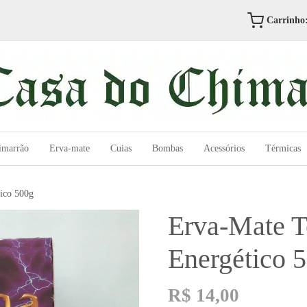
Carrinho
imarrão
Erva-mate
Cuias
Bombas
Acessórios
Térmicas
tico 500g
Erva-Mate T
Energético 
R$
14,00