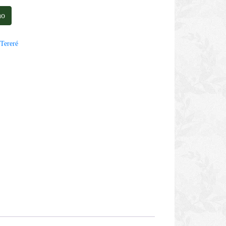
ho
,
Tereré