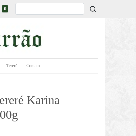
0
:
Tereré
Contato
ereré Karina
500g