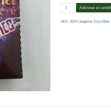
Erva-
Adicionar ao carrin
Mate
Tereré
Karina
SKU:
3029
Categorias:
Erva-Mate
Energético
500g
quantidade