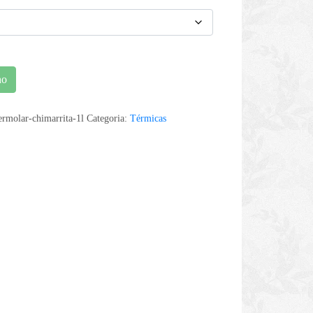
ho
ermolar-chimarrita-1l
Categoria:
Térmicas