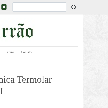
0
:
Tereré
Contato
mica Termolar
1L