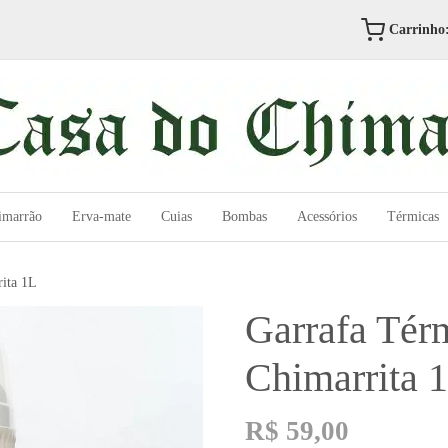
Carrinho
imarrão
Erva-mate
Cuias
Bombas
Acessórios
Térmicas
ita 1L
Garrafa Tér
Chimarrita 
R$
59,00