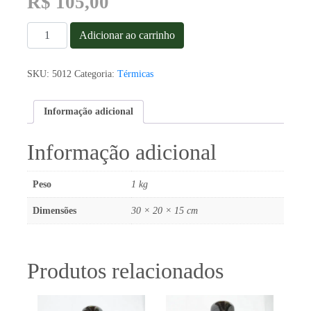
R$
105,00
Garrafa
Adicionar ao carrinho
Térmica
Termolar
Lumina
SKU:
5012
Categoria:
Térmicas
Chimarrita
1L
quantidade
Informação adicional
Informação adicional
Peso
1 kg
Dimensões
30 × 20 × 15 cm
Produtos relacionados