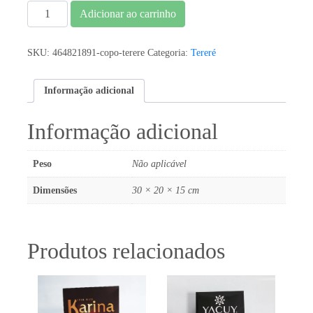
Garrafinha
Adicionar ao carrinho
Tereré
quantidade
SKU:
464821891-copo-terere
Categoria:
Tereré
Informação adicional
Informação adicional
Peso
Não aplicável
Dimensões
30 × 20 × 15 cm
Produtos relacionados