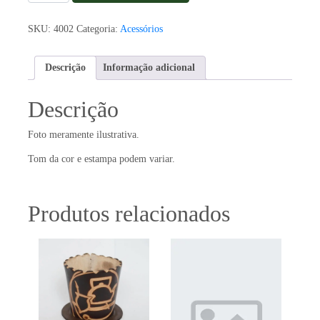
Couro
Barbosa
SKU:
4002
Categoria:
Acessórios
1L
Pinhão
quantidade
Descrição
Informação adicional
Descrição
Foto meramente ilustrativa.
Tom da cor e estampa podem variar.
Produtos relacionados